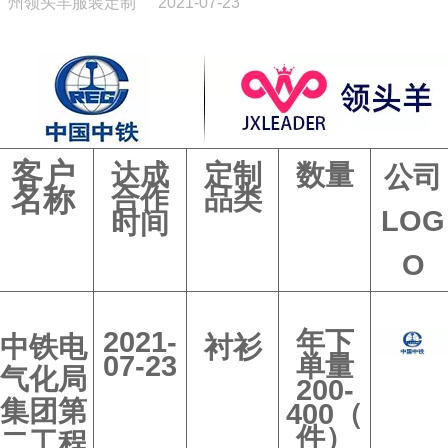
广州领头羊服装定制
2021-07-23
客户
达成
定制
数量
公司
名称
合作
品类
LOG
时间
O
2021-
年下
中铁电
衬衫
07-23
单量
气化局
200-
集团第
400（
件）
二工程