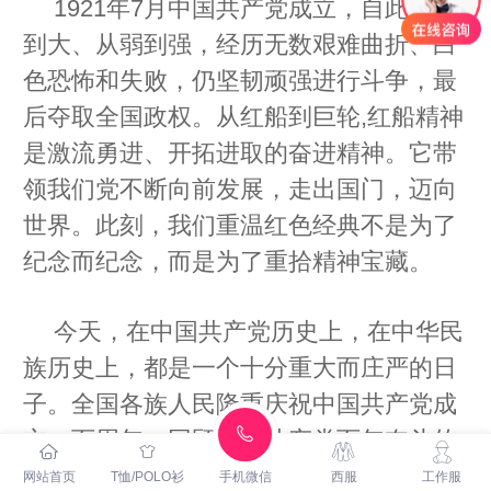
1921年7月中国共产党成立，自此从小
到大、从弱到强，经历无数艰难曲折、白
色恐怖和失败，仍坚韧顽强进行斗争，最
后夺取全国政权。从红船到巨轮,红船精神
是激流勇进、开拓进取的奋进精神。它带
领我们党不断向前发展，走出国门，迈向
世界。此刻，我们重温红色经典不是为了
纪念而纪念，而是为了重拾精神宝藏。
今天，在中国共产党历史上，在中华民
族历史上，都是一个十分重大而庄严的日
子。全国各族人民隆重庆祝中国共产党成
立一百周年，回顾中国共产党百年奋斗的
光辉历程，展望中华民族伟大复兴的光明
网站首页
T恤/POLO衫
手机微信
西服
工作服